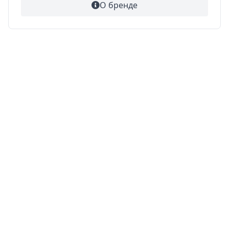
О бренде
О компании
Реквизиты
Пользовательское соглашение
Вакансии
Политика конфиденциальности
Стать поставщиком
Стать оптовым клиентом
Тендерные поставки
Интернет-магазинам