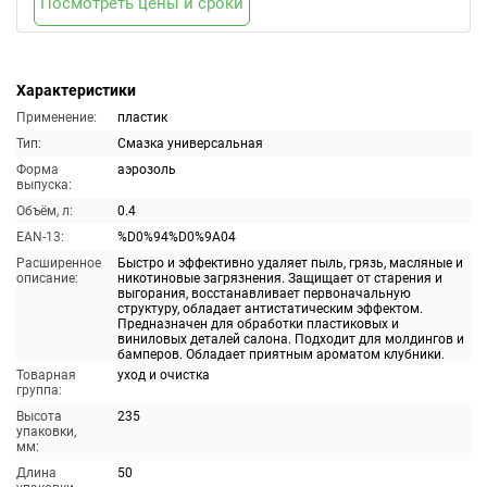
Посмотреть цены и сроки
Характеристики
Применение:
пластик
Тип:
Смазка универсальная
Форма
аэрозоль
выпуска:
Объём, л:
0.4
EAN-13:
%D0%94%D0%9A04
Расширенное
Быстро и эффективно удаляет пыль, грязь, масляные и
описание:
никотиновые загрязнения. Защищает от старения и
выгорания, восстанавливает первоначальную
структуру, обладает антистатическим эффектом.
Предназначен для обработки пластиковых и
виниловых деталей салона. Подходит для молдингов и
бамперов. Обладает приятным ароматом клубники.
Товарная
уход и очистка
группа:
Высота
235
упаковки,
мм:
Длина
50