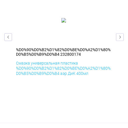
80%
%D0%90%D0%B2%D1%82%D0%BE%D0%A2%D1%80%
%D
D0%B5%D0%B9%D0%B4 232800174
D0
Смазка универсальная пластика
Сма
80%
%D0%90%D0%B2%D1%82%D0%BE%D0%A2%D1%80%
%D
D0%B5%D0%B9%D0%B4 аэр ДиК 400мл
D0