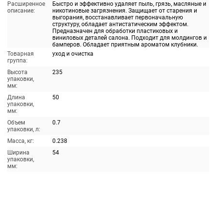
Расширенное
Быстро и эффективно удаляет пыль, грязь, масляные и
описание:
никотиновые загрязнения. Защищает от старения и
выгорания, восстанавливает первоначальную
структуру, обладает антистатическим эффектом.
Предназначен для обработки пластиковых и
виниловых деталей салона. Подходит для молдингов и
бамперов. Обладает приятным ароматом клубники.
Товарная
уход и очистка
группа:
Высота
235
упаковки,
мм:
Длина
50
упаковки,
мм:
Объем
0.7
упаковки, л:
Масса, кг:
0.238
Ширина
54
упаковки,
мм: