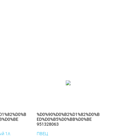
D1%82%D0%B
%D0%90%D0%B2%D1%82%D0%B
B%D0%BE
ED%D0%B5%D0%BB%D0%BE
951328063
й 1л.
ПВЕЦ