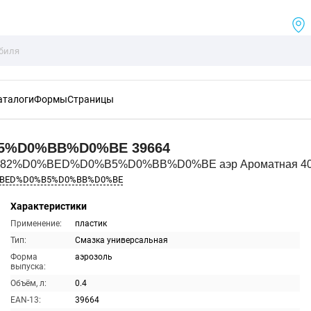
аталоги
Формы
Страницы
B5%D0%BB%D0%BE
39664
1%82%D0%BED%D0%B5%D0%BB%D0%BE аэр Ароматная 4
%BED%D0%B5%D0%BB%D0%BE
Характеристики
Применение:
пластик
Тип:
Смазка универсальная
Форма
аэрозоль
выпуска:
Объём, л:
0.4
EAN-13:
39664