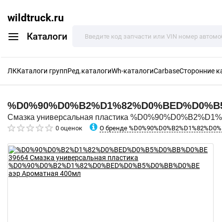
wildtruck.ru
Каталоги
ЛК
Каталоги групп
Ред.каталоги
Wh-каталоги
Carbase
Сторонние к
%D0%90%D0%B2%D1%82%D0%BED%D0%
Смазка универсальная пластика %D0%90%D0%B2%D
О бренде %D0%90%D0%B2%D1%82%D0
0 оценок