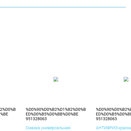
82%D0%B
%D0%90%D0%B2%D1%82%D0%B
%D0%90%D0%B2%
0%BE
ED%D0%B5%D0%BB%D0%BE
ED%D0%B5%D0%B
951328063
951328063
я
Смазка универсальная
АНТИФРИЗ красны