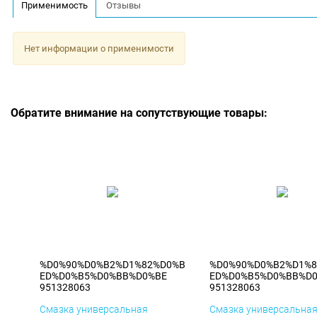
Применимость
Отзывы
Нет информации о применимости
Обратите внимание на сопутствующие товары:
%D0%90%D0%B2%D1%82%D0%B
%D0%90%D0%B2%D1%
ED%D0%B5%D0%BB%D0%BE
ED%D0%B5%D0%BB%D
951328063
951328063
Смазка универсальная
Смазка универсальна