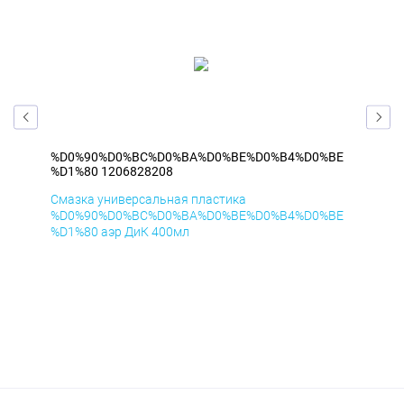
BE
%D0%90%D0%BC%D0%BA%D0%BE%D0%B4%D0%BE
%D
%D1%80 1206828208
%D1
Смазка универсальная пластика
Сма
BE
%D0%90%D0%BC%D0%BA%D0%BE%D0%B4%D0%BE
%D
%D1%80 аэр ДиК 400мл
%D1