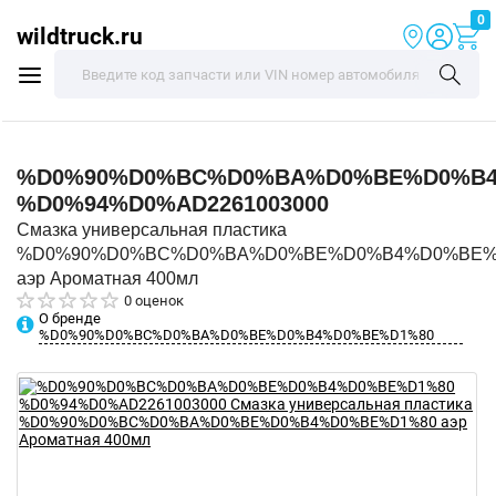
0
wildtruck.ru
%D0%90%D0%BC%D0%BA%D0%BE%D0%B4
%D0%94%D0%AD2261003000
Смазка универсальная пластика
%D0%90%D0%BC%D0%BA%D0%BE%D0%B4%D0%BE%
аэр Ароматная 400мл
0 оценок
О бренде
%D0%90%D0%BC%D0%BA%D0%BE%D0%B4%D0%BE%D1%80