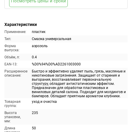
Посмотреть цены и сроки
Характеристики
Применение:
пластик
Тип:
Смазка универсальная
Форма
аэрозоль
выпуска:
Объём, л:
0.4
EAN-13:
%D0%94%D0%AD2261003000
Расширенное
Быстро и эффективно удаляет пыль, грязь, масляные и
описание:
никотиновые загрязнения. Защищает от старения и
выгорания, восстанавливает первоначальную
структуру, обладает антистатическим эффектом.
Предназначен для обработки пластиковых и
виниловых деталей салона. Подходит для молдингов и
бамперов. Обладает приятным ароматом клубники.
Товарная
уход и очистка
группа:
Высота
235
упаковки,
мм:
Длина
50