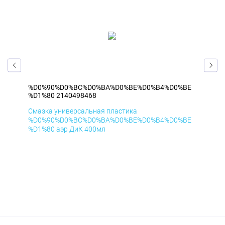
BE
%D0%90%D0%BC%D0%BA%D0%BE%D0%B4%D0%BE
%D
%D1%80 2140498468
%D1
Смазка универсальная пластика
Сма
BE
%D0%90%D0%BC%D0%BA%D0%BE%D0%B4%D0%BE
%D
%D1%80 аэр ДиК 400мл
%D1