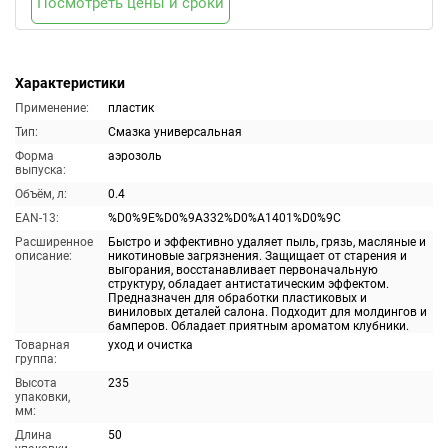
Посмотреть цены и сроки
Характеристики
Применение:
пластик
Тип:
Смазка универсальная
Форма
аэрозоль
выпуска:
Объём, л:
0.4
EAN-13:
%D0%9E%D0%9A332%D0%A1401%D0%9C
Расширенное
Быстро и эффективно удаляет пыль, грязь, масляные и
описание:
никотиновые загрязнения. Защищает от старения и
выгорания, восстанавливает первоначальную
структуру, обладает антистатическим эффектом.
Предназначен для обработки пластиковых и
виниловых деталей салона. Подходит для молдингов и
бамперов. Обладает приятным ароматом клубники.
Товарная
уход и очистка
группа:
Высота
235
упаковки,
мм:
Длина
50