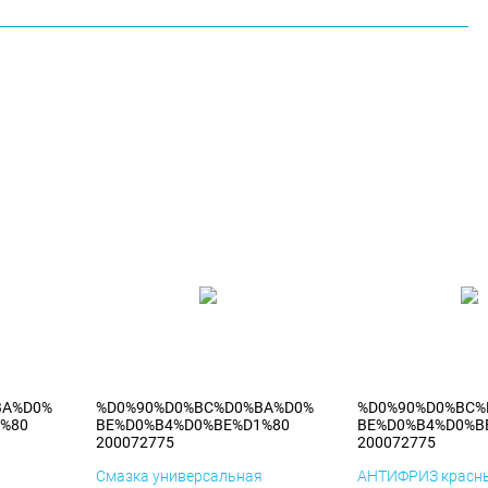
BA%D0%
%D0%90%D0%BC%D0%BA%D0%
%D0%90%D0%BC%
%80
BE%D0%B4%D0%BE%D1%80
BE%D0%B4%D0%B
200072775
200072775
я
Смазка универсальная
АНТИФРИЗ красны