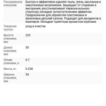
Расширенное
Быстро и эффективно удаляет пыль, грязь, масляные и
описание:
никотиновые загрязнения. Защищает от старения и
выгорания, восстанавливает первоначальную
структуру, обладает антистатическим эффектом.
Предназначен для обработки пластиковых и
виниловых деталей салона. Подходит для молдингов и
бамперов. Обладает приятным ароматом клубники.
Товарная
уход и очистка
группа:
Высота
235
упаковки,
мм:
Длина
50
упаковки,
мм:
Объем
0.7
упаковки, л:
Масса, кг:
0.238
Ширина
54
упаковки,
мм: