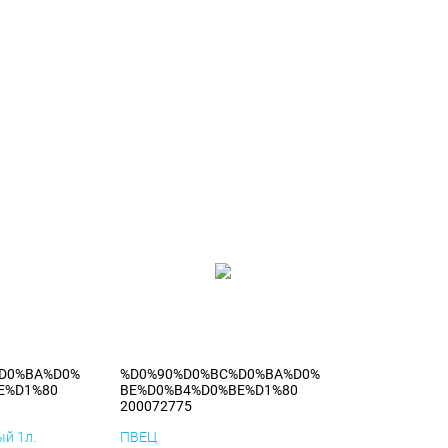
D0%BA%D0%
%D0%90%D0%BC%D0%BA%D0%
E%D1%80
BE%D0%B4%D0%BE%D1%80
200072775
й 1л.
ПВЕЦ