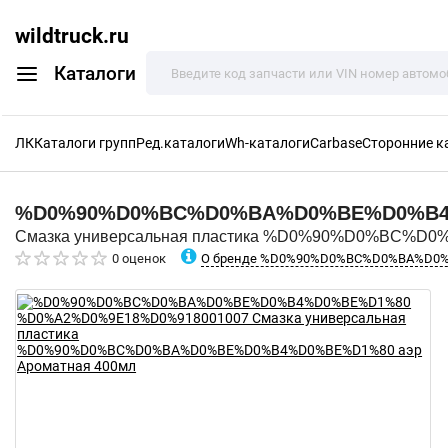
wildtruck.ru
Каталоги
ЛК
Каталоги групп
Ред.каталоги
Wh-каталоги
Carbase
Сторонние к
%D0%90%D0%BC%D0%BA%D0%BE%D0%B
Смазка универсальная пластика %D0%90%D0%BC%D
О бренде %D0%90%D0%BC%D0%BA%D0
0 оценок