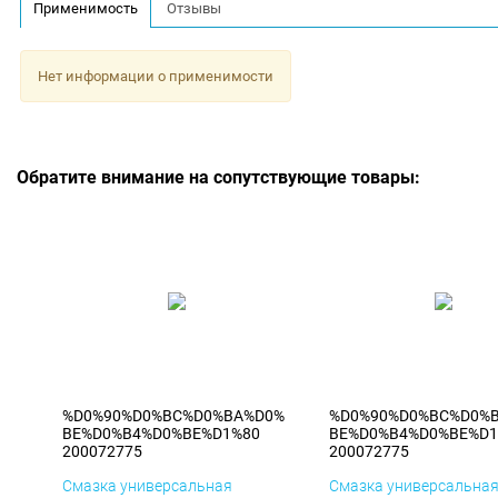
Применимость
Отзывы
Нет информации о применимости
Обратите внимание на сопутствующие товары:
%D0%90%D0%BC%D0%BA%D0%
%D0%90%D0%BC%D0%
BE%D0%B4%D0%BE%D1%80
BE%D0%B4%D0%BE%D1
200072775
200072775
Смазка универсальная
Смазка универсальна