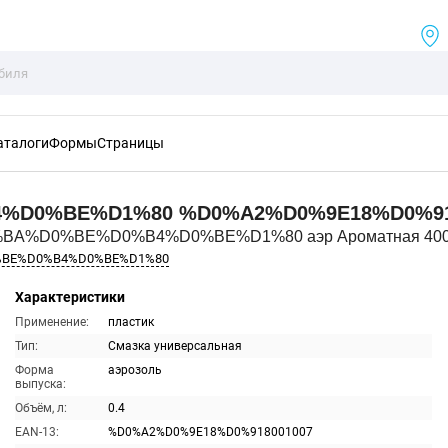
аталоги
Формы
Страницы
4%D0%BE%D1%80
%D0%A2%D0%9E18%D0%91
0%BA%D0%BE%D0%B4%D0%BE%D1%80 аэр Ароматная 40
%BE%D0%B4%D0%BE%D1%80
Характеристики
Применение:
пластик
Тип:
Смазка универсальная
Форма
аэрозоль
выпуска:
Объём, л:
0.4
EAN-13:
%D0%A2%D0%9E18%D0%918001007