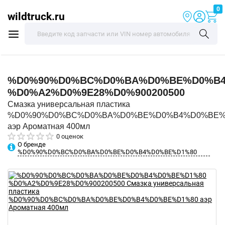
0
wildtruck.ru
%D0%90%D0%BC%D0%BA%D0%BE%D0%B4
%D0%A2%D0%9E28%D0%900200500
Смазка универсальная пластика
%D0%90%D0%BC%D0%BA%D0%BE%D0%B4%D0%BE%
аэр Ароматная 400мл
0 оценок
О бренде
%D0%90%D0%BC%D0%BA%D0%BE%D0%B4%D0%BE%D1%80