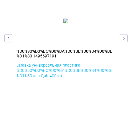
BE
%D0%90%D0%BC%D0%BA%D0%BE%D0%B4%D0%BE
%D
%D1%80 1495697191
%D1
Смазка универсальная пластика
Сма
BE
%D0%90%D0%BC%D0%BA%D0%BE%D0%B4%D0%BE
%D
%D1%80 аэр ДиК 400мл
%D1