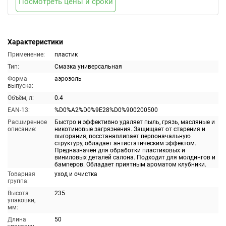
Посмотреть цены и сроки
Характеристики
Применение:
пластик
Тип:
Смазка универсальная
Форма
аэрозоль
выпуска:
Объём, л:
0.4
EAN-13:
%D0%A2%D0%9E28%D0%900200500
Расширенное
Быстро и эффективно удаляет пыль, грязь, масляные и
описание:
никотиновые загрязнения. Защищает от старения и
выгорания, восстанавливает первоначальную
структуру, обладает антистатическим эффектом.
Предназначен для обработки пластиковых и
виниловых деталей салона. Подходит для молдингов и
бамперов. Обладает приятным ароматом клубники.
Товарная
уход и очистка
группа:
Высота
235
упаковки,
мм:
Длина
50