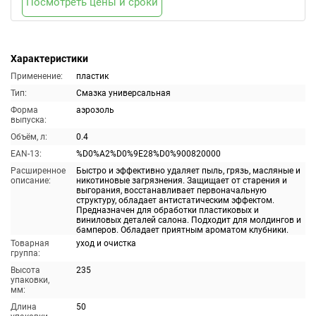
Посмотреть цены и сроки
Характеристики
Применение:
пластик
Тип:
Смазка универсальная
Форма
аэрозоль
выпуска:
Объём, л:
0.4
EAN-13:
%D0%A2%D0%9E28%D0%900820000
Расширенное
Быстро и эффективно удаляет пыль, грязь, масляные и
описание:
никотиновые загрязнения. Защищает от старения и
выгорания, восстанавливает первоначальную
структуру, обладает антистатическим эффектом.
Предназначен для обработки пластиковых и
виниловых деталей салона. Подходит для молдингов и
бамперов. Обладает приятным ароматом клубники.
Товарная
уход и очистка
группа:
Высота
235
упаковки,
мм:
Длина
50