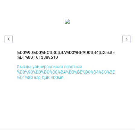
BE
%D0%90%D0%BC%D0%BA%D0%BE%D0%B4%D0%BE
%D
%D1%80 1013889510
%D1
Смазка универсальная пластика
Сма
BE
%D0%90%D0%BC%D0%BA%D0%BE%D0%B4%D0%BE
%D
%D1%80 аэр ДиК 400мл
%D1