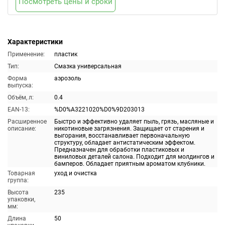
Посмотреть цены и сроки
Характеристики
Применение:
пластик
Тип:
Смазка универсальная
Форма
аэрозоль
выпуска:
Объём, л:
0.4
EAN-13:
%D0%A3221020%D0%9D203013
Расширенное
Быстро и эффективно удаляет пыль, грязь, масляные и
описание:
никотиновые загрязнения. Защищает от старения и
выгорания, восстанавливает первоначальную
структуру, обладает антистатическим эффектом.
Предназначен для обработки пластиковых и
виниловых деталей салона. Подходит для молдингов и
бамперов. Обладает приятным ароматом клубники.
Товарная
уход и очистка
группа:
Высота
235
упаковки,
мм:
Длина
50