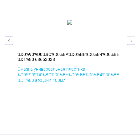
BE
%D0%90%D0%BC%D0%BA%D0%BE%D0%B4%D0%BE
%D
%D1%80 68663038
%D1
Смазка универсальная пластика
Сма
BE
%D0%90%D0%BC%D0%BA%D0%BE%D0%B4%D0%BE
%D
%D1%80 аэр ДиК 400мл
%D1