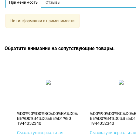
Применимость
Отзывы
Нет информации о применимости
Обратите внимание на сопутствующие товары:
%D0%90%D0%BC%D0%BA%D0%
%D0%90%D0%BC%D0%
BE%D0%B4%D0%BE%D1%80
BE%D0%B4%D0%BE%D1
1944052340
1944052340
Смазка универсальная
Смазка универсальна