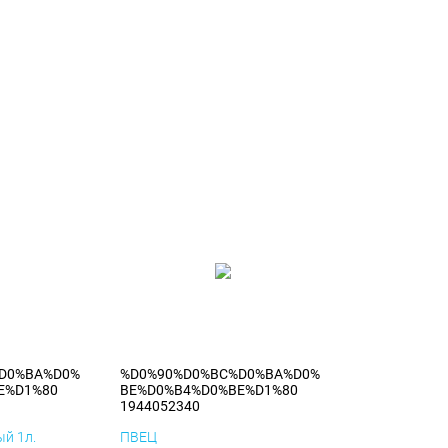
D0%BA%D0%
%D0%90%D0%BC%D0%BA%D0%
E%D1%80
BE%D0%B4%D0%BE%D1%80
1944052340
й 1л.
ПВЕЦ