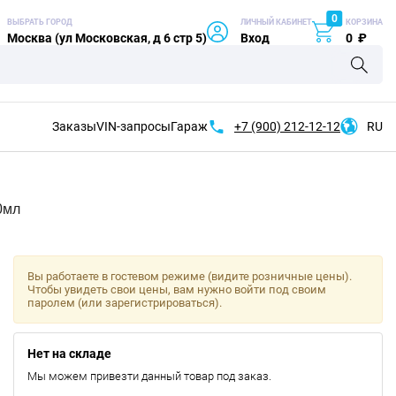
0
ВЫБРАТЬ ГОРОД
ЛИЧНЫЙ КАБИНЕТ
КОРЗИНА
Москва (ул Московская, д 6 стр 5)
Вход
0
₽
Заказы
VIN-запросы
Гараж
+7 (900)
212-12-12
RU
0мл
Вы работаете в гостевом режиме (видите розничные цены).
Чтобы увидеть свои цены, вам нужно войти под своим
паролем (или зарегистрироваться).
Нет на складе
Мы можем привезти данный товар под заказ.