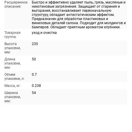
Расширенное
Быстро и эффективно удаляет пыль, грязь, масляные и
описание:
никотиновые загрязнения. Защищает от старения и
выгорания, восстанавливает первоначальную
структуру, обладает антистатическим эффектом.
Предназначен для обработки пластиковых и
виниловых деталей салона. Подходит для молдингов и
бамперов. Обладает приятным ароматом клубники.
Товарная
уход и очистка
группа:
Высота
235
упаковки,
мм:
Длина
50
упаковки,
мм:
Объем
0.7
упаковки, л:
Масса, кг:
0.238
Ширина
54
упаковки,
мм: