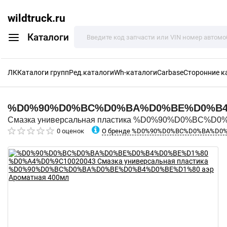
wildtruck.ru
Каталоги
ЛК
Каталоги групп
Ред.каталоги
Wh-каталоги
Carbase
Сторонние к
%D0%90%D0%BC%D0%BA%D0%BE%D0%B
Смазка универсальная пластика %D0%90%D0%BC%D
О бренде %D0%90%D0%BC%D0%BA%D0
0 оценок