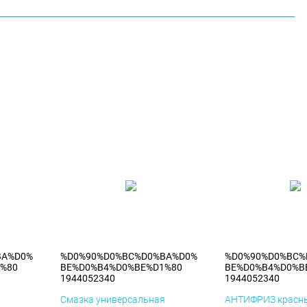
BA%D0%
%D0%90%D0%BC%D0%BA%D0%
%D0%90%D0%BC%
%80
BE%D0%B4%D0%BE%D1%80
BE%D0%B4%D0%B
1944052340
1944052340
я
Смазка универсальная
АНТИФРИЗ красны