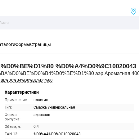
аталоги
Формы
Страницы
4%D0%BE%D1%80
%D0%A4%D0%9C10020043
0%BA%D0%BE%D0%B4%D0%BE%D1%80 аэр Ароматная 40
%BE%D0%B4%D0%BE%D1%80
Характеристики
Применение:
пластик
Тип:
Смазка универсальная
Форма
аэрозоль
выпуска:
Объём, л:
0.4
EAN-13:
%D0%A4%D0%9C10020043