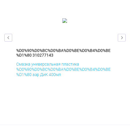
BE
%D0%90%D0%BC%D0%BA%D0%BE%D0%B4%D0%BE
%D
%D1%80 310277143
%D1
Смазка универсальная пластика
Сма
BE
%D0%90%D0%BC%D0%BA%D0%BE%D0%B4%D0%BE
%D
%D1%80 аэр ДиК 400мл
%D1