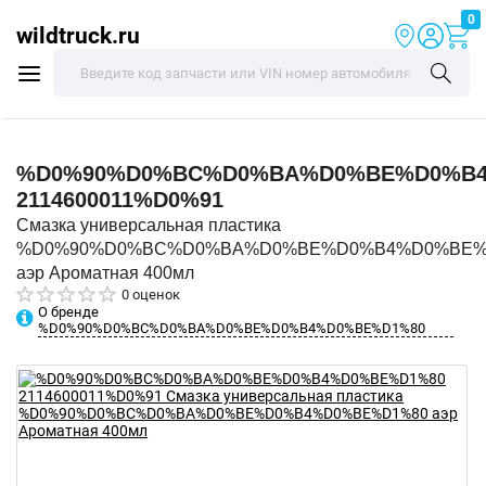
0
wildtruck.ru
%D0%90%D0%BC%D0%BA%D0%BE%D0%B4
2114600011%D0%91
Смазка универсальная пластика
%D0%90%D0%BC%D0%BA%D0%BE%D0%B4%D0%BE%
аэр Ароматная 400мл
0 оценок
О бренде
%D0%90%D0%BC%D0%BA%D0%BE%D0%B4%D0%BE%D1%80