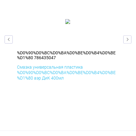
BE
%D0%90%D0%BC%D0%BA%D0%BE%D0%B4%D0%BE
%D
%D1%80 786435047
%D1
Смазка универсальная пластика
Сма
BE
%D0%90%D0%BC%D0%BA%D0%BE%D0%B4%D0%BE
%D
%D1%80 аэр ДиК 400мл
%D1