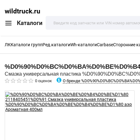
wildtruck.ru
Каталоги
ЛК
Каталоги групп
Ред.каталоги
Wh-каталоги
Carbase
Сторонние к
%D0%90%D0%BC%D0%BA%D0%BE%D0%B
Смазка универсальная пластика %D0%90%D0%BC%D
О бренде %D0%90%D0%BC%D0%BA%D0
0 оценок