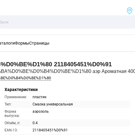
аталоги
Формы
Страницы
4%D0%BE%D1%80
2118405451%D0%91
0%BA%D0%BE%D0%B4%D0%BE%D1%80 аэр Ароматная 40
%BE%D0%B4%D0%BE%D1%80
Характеристики
Применение:
пластик
Тип:
Смазка универсальная
Форма
аэрозоль
выпуска:
Объём, л:
0.4
EAN-13:
2118405451%D0%91