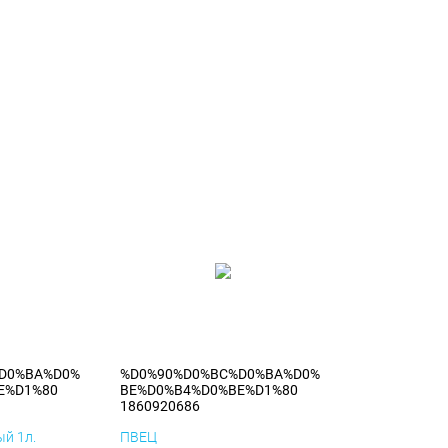
D0%BA%D0%
%D0%90%D0%BC%D0%BA%D0%
E%D1%80
BE%D0%B4%D0%BE%D1%80
1860920686
й 1л.
ПВЕЦ