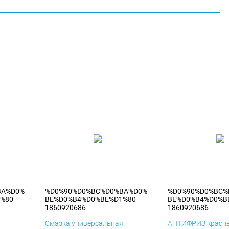
BA%D0%
%D0%90%D0%BC%D0%BA%D0%
%D0%90%D0%BC%
%80
BE%D0%B4%D0%BE%D1%80
BE%D0%B4%D0%B
1860920686
1860920686
я
Смазка универсальная
АНТИФРИЗ красны