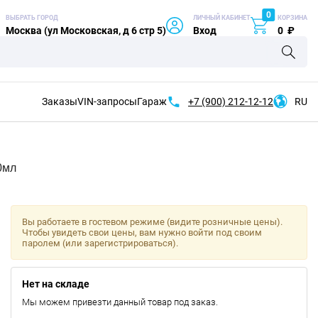
0
ВЫБРАТЬ ГОРОД
ЛИЧНЫЙ КАБИНЕТ
КОРЗИНА
Москва (ул Московская, д 6 стр 5)
Вход
0
₽
Заказы
VIN-запросы
Гараж
+7 (900)
212-12-12
RU
0мл
Вы работаете в гостевом режиме (видите розничные цены).
Чтобы увидеть свои цены, вам нужно войти под своим
паролем (или зарегистрироваться).
Нет на складе
Мы можем привезти данный товар под заказ.