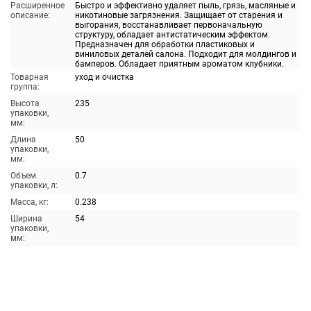
Расширенное
Быстро и эффективно удаляет пыль, грязь, масляные и
описание:
никотиновые загрязнения. Защищает от старения и
выгорания, восстанавливает первоначальную
структуру, обладает антистатическим эффектом.
Предназначен для обработки пластиковых и
виниловых деталей салона. Подходит для молдингов и
бамперов. Обладает приятным ароматом клубники.
Товарная
уход и очистка
группа:
Высота
235
упаковки,
мм:
Длина
50
упаковки,
мм:
Объем
0.7
упаковки, л:
Масса, кг:
0.238
Ширина
54
упаковки,
мм: