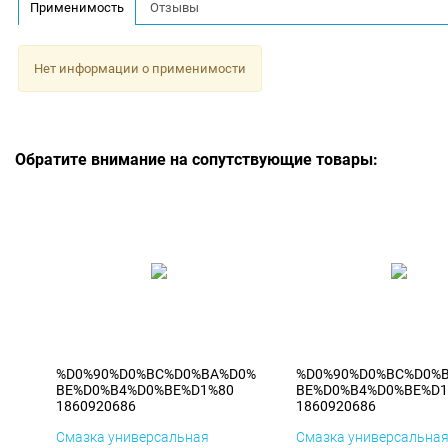
Применимость
Отзывы
Нет информации о применимости
Обратите внимание на сопутствующие товары:
%D0%90%D0%BC%D0%BA%D0%
%D0%90%D0%BC%D0%
BE%D0%B4%D0%BE%D1%80
BE%D0%B4%D0%BE%D1
1860920686
1860920686
Смазка универсальная
Смазка универсальна