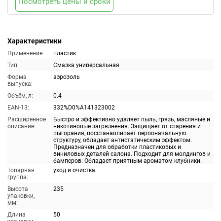
Посмотреть цены и сроки
Характеристики
Применение:
пластик
Тип:
Смазка универсальная
Форма
аэрозоль
выпуска:
Объём, л:
0.4
EAN-13:
332%D0%A141323002
Расширенное
Быстро и эффективно удаляет пыль, грязь, масляные и
описание:
никотиновые загрязнения. Защищает от старения и
выгорания, восстанавливает первоначальную
структуру, обладает антистатическим эффектом.
Предназначен для обработки пластиковых и
виниловых деталей салона. Подходит для молдингов и
бамперов. Обладает приятным ароматом клубники.
Товарная
уход и очистка
группа:
Высота
235
упаковки,
мм:
Длина
50