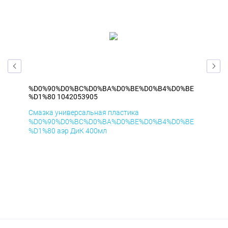
BE
%D0%90%D0%BC%D0%BA%D0%BE%D0%B4%D0%BE
%D
%D1%80 1042053905
%D1
Смазка универсальная пластика
Сма
BE
%D0%90%D0%BC%D0%BA%D0%BE%D0%B4%D0%BE
%D
%D1%80 аэр ДиК 400мл
%D1