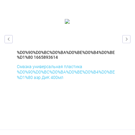
BE
%D0%90%D0%BC%D0%BA%D0%BE%D0%B4%D0%BE
%D
%D1%80 1665893614
%D1
Смазка универсальная пластика
Сма
BE
%D0%90%D0%BC%D0%BA%D0%BE%D0%B4%D0%BE
%D
%D1%80 аэр ДиК 400мл
%D1