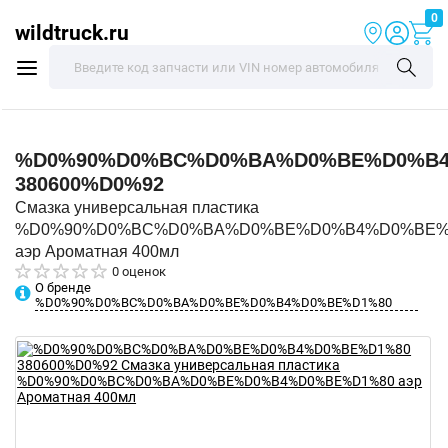
0
wildtruck.ru
%D0%90%D0%BC%D0%BA%D0%BE%D0%B4
380600%D0%92
Смазка универсальная пластика
%D0%90%D0%BC%D0%BA%D0%BE%D0%B4%D0%BE%
аэр Ароматная 400мл
0 оценок
О бренде
%D0%90%D0%BC%D0%BA%D0%BE%D0%B4%D0%BE%D1%80