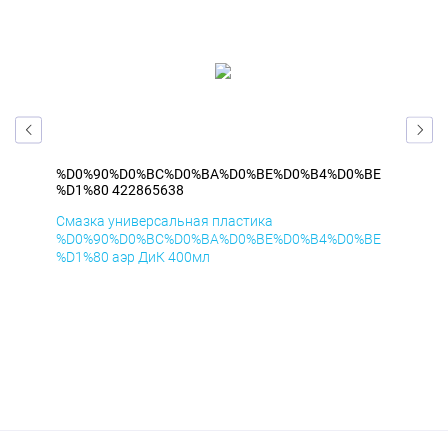
BE
%D0%90%D0%BC%D0%BA%D0%BE%D0%B4%D0%BE
%D
%D1%80 422865638
%D1
Смазка универсальная пластика
Сма
BE
%D0%90%D0%BC%D0%BA%D0%BE%D0%B4%D0%BE
%D
%D1%80 аэр ДиК 400мл
%D1