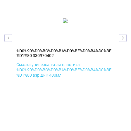
BE
%D0%90%D0%BC%D0%BA%D0%BE%D0%B4%D0%BE
%D
%D1%80 330970402
%D1
Смазка универсальная пластика
Сма
BE
%D0%90%D0%BC%D0%BA%D0%BE%D0%B4%D0%BE
%D
%D1%80 аэр ДиК 400мл
%D1