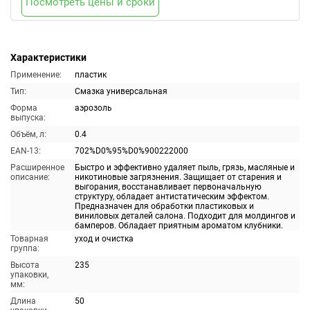
Посмотреть цены и сроки
Характеристики
Применение:
пластик
Тип:
Смазка универсальная
Форма
аэрозоль
выпуска:
Объём, л:
0.4
EAN-13:
702%D0%95%D0%900222000
Расширенное
Быстро и эффективно удаляет пыль, грязь, масляные и
описание:
никотиновые загрязнения. Защищает от старения и
выгорания, восстанавливает первоначальную
структуру, обладает антистатическим эффектом.
Предназначен для обработки пластиковых и
виниловых деталей салона. Подходит для молдингов и
бамперов. Обладает приятным ароматом клубники.
Товарная
уход и очистка
группа:
Высота
235
упаковки,
мм:
Длина
50