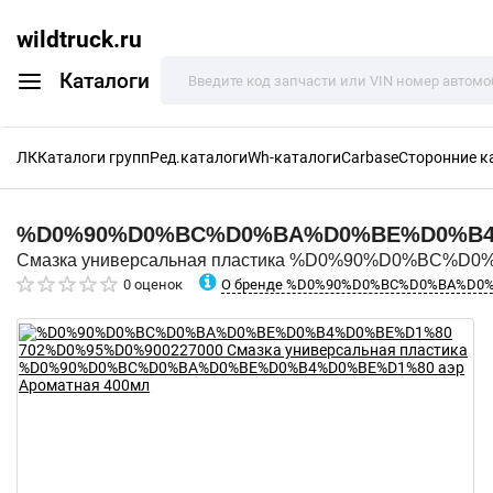
wildtruck.ru
Каталоги
ЛК
Каталоги групп
Ред.каталоги
Wh-каталоги
Carbase
Сторонние к
%D0%90%D0%BC%D0%BA%D0%BE%D0%B
Смазка универсальная пластика %D0%90%D0%BC%D
О бренде %D0%90%D0%BC%D0%BA%D0
0 оценок