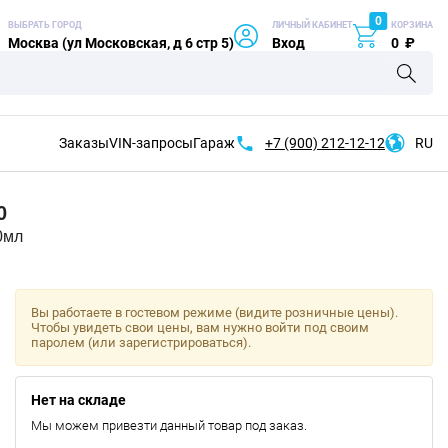
0
ВЫБРАТЬ ГОРОД
ЛИЧНЫЙ КАБИНЕТ
КОРЗИНА
Москва (ул Московская, д 6 стр 5)
Вход
0
₽
Заказы
VIN-запросы
Гараж
+7 (900)
212-12-12
RU
0
0мл
Вы работаете в гостевом режиме (видите розничные цены).
Чтобы увидеть свои цены, вам нужно войти под своим
паролем (или зарегистрироваться).
Нет на складе
Мы можем привезти данный товар под заказ.