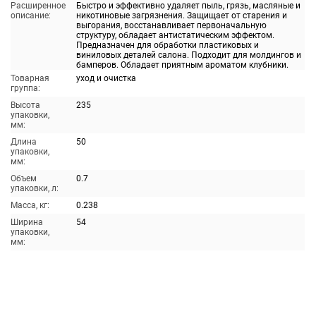
Расширенное
Быстро и эффективно удаляет пыль, грязь, масляные и
описание:
никотиновые загрязнения. Защищает от старения и
выгорания, восстанавливает первоначальную
структуру, обладает антистатическим эффектом.
Предназначен для обработки пластиковых и
виниловых деталей салона. Подходит для молдингов и
бамперов. Обладает приятным ароматом клубники.
Товарная
уход и очистка
группа:
Высота
235
упаковки,
мм:
Длина
50
упаковки,
мм:
Объем
0.7
упаковки, л:
Масса, кг:
0.238
Ширина
54
упаковки,
мм: