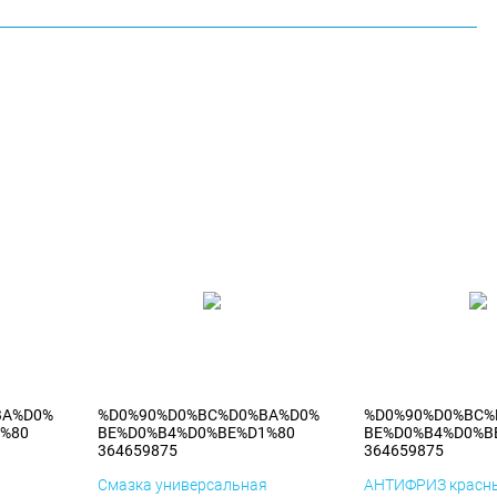
BA%D0%
%D0%90%D0%BC%D0%BA%D0%
%D0%90%D0%BC%
%80
BE%D0%B4%D0%BE%D1%80
BE%D0%B4%D0%B
364659875
364659875
я
Смазка универсальная
АНТИФРИЗ красны