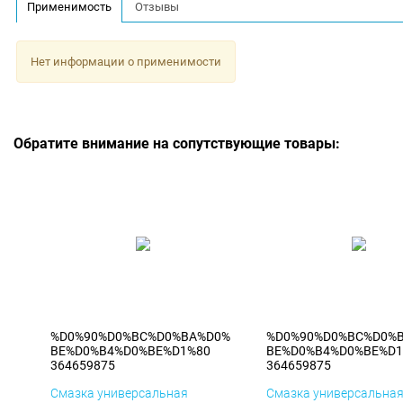
Применимость
Отзывы
Нет информации о применимости
Обратите внимание на сопутствующие товары:
%D0%90%D0%BC%D0%BA%D0%
%D0%90%D0%BC%D0%
BE%D0%B4%D0%BE%D1%80
BE%D0%B4%D0%BE%D1
364659875
364659875
Смазка универсальная
Смазка универсальна