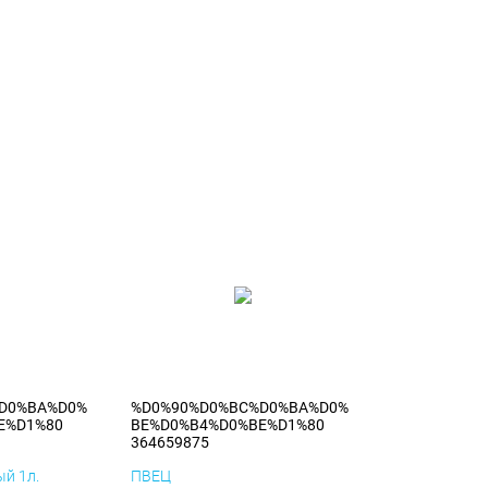
D0%BA%D0%
%D0%90%D0%BC%D0%BA%D0%
E%D1%80
BE%D0%B4%D0%BE%D1%80
364659875
й 1л.
ПВЕЦ