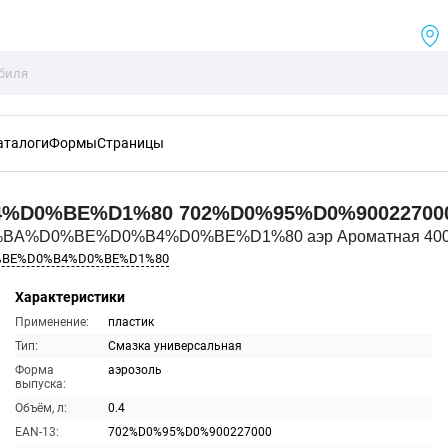
аталоги
Формы
Страницы
4%D0%BE%D1%80
702%D0%95%D0%90022700
0%BA%D0%BE%D0%B4%D0%BE%D1%80 аэр Ароматная 40
%BE%D0%B4%D0%BE%D1%80
Характеристики
Применение:
пластик
Тип:
Смазка универсальная
Форма
аэрозоль
выпуска:
Объём, л:
0.4
EAN-13:
702%D0%95%D0%900227000