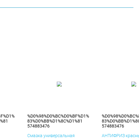
BF%D1%
%D0%98%D0%BC%D0%BF%D1%
%D0%98%D0%BC%
%81
83%D0%BB%D1%8C%D1%81
83%D0%BB%D1%8
574883476
574883476
я
Смазка универсальная
АНТИФРИЗ красны