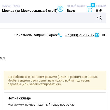
0
ВЫБРАТЬ ГОРОД
ЛИЧНЫЙ КАБИНЕТ
КОРЗИНА
Москва (ул Московская, д 6 стр 5)
Вход
0
₽
Заказы
VIN-запросы
Гараж
+7 (900)
212-12-12
RU
мл
Вы работаете в гостевом режиме (видите розничные цены).
Чтобы увидеть свои цены, вам нужно войти под своим
паролем (или зарегистрироваться).
Нет на складе
Мы можем привезти данный товар под заказ.