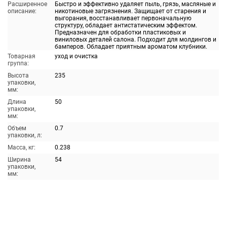
Расширенное
Быстро и эффективно удаляет пыль, грязь, масляные и
описание:
никотиновые загрязнения. Защищает от старения и
выгорания, восстанавливает первоначальную
структуру, обладает антистатическим эффектом.
Предназначен для обработки пластиковых и
виниловых деталей салона. Подходит для молдингов и
бамперов. Обладает приятным ароматом клубники.
Товарная
уход и очистка
группа:
Высота
235
упаковки,
мм:
Длина
50
упаковки,
мм:
Объем
0.7
упаковки, л:
Масса, кг:
0.238
Ширина
54
упаковки,
мм: