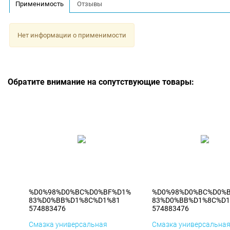
Применимость
Отзывы
Нет информации о применимости
Обратите внимание на сопутствующие товары:
%D0%98%D0%BC%D0%BF%D1%
%D0%98%D0%BC%D0%
83%D0%BB%D1%8C%D1%81
83%D0%BB%D1%8C%D1
574883476
574883476
Смазка универсальная
Смазка универсальна