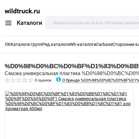
wildtruck.ru
Каталоги
ЛК
Каталоги групп
Ред.каталоги
Wh-каталоги
Carbase
Сторонние к
%D0%98%D0%BC%D0%BF%D1%83%D0%BB
Смазка универсальная пластика %D0%98%D0%BC%D
О бренде %D0%98%D0%BC%D0%BF%D1
0 оценок