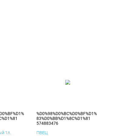
D0%BF%D1%
%D0%98%D0%BC%D0%BF%D1%
C%D1%81
83%D0%BB%D1%8C%D1%81
574883476
й 1л.
ПВЕЦ