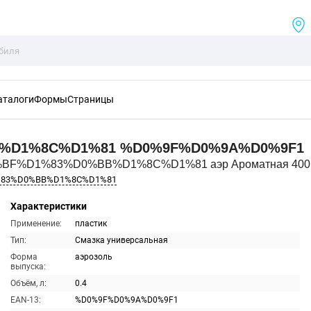
аталоги
Формы
Страницы
%D1%8C%D1%81
%D0%9F%D0%9A%D0%9F1
0%BF%D1%83%D0%BB%D1%8C%D1%81 аэр Ароматная 400
%83%D0%BB%D1%8C%D1%81
Характеристики
Применение:
пластик
Тип:
Смазка универсальная
Форма
аэрозоль
выпуска:
Объём, л:
0.4
EAN-13:
%D0%9F%D0%9A%D0%9F1