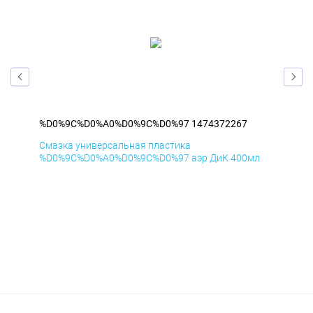
%D0%9C%D0%A0%D0%9C%D0%97 1474372267
%D
Смазка универсальная пластика
Сма
л
%D0%9C%D0%A0%D0%9C%D0%97 аэр ДиК 400мл
%D