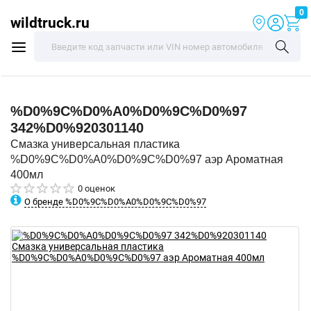
0
wildtruck.ru
%D0%9C%D0%A0%D0%9C%D0%97
342%D0%920301140
Смазка универсальная пластика
%D0%9C%D0%A0%D0%9C%D0%97 аэр Ароматная
400мл
0 оценок
О бренде %D0%9C%D0%A0%D0%9C%D0%97