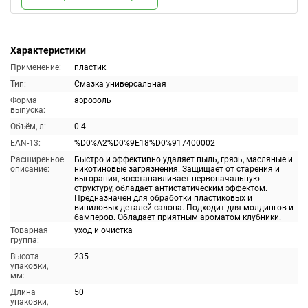
Характеристики
Применение:
пластик
Тип:
Смазка универсальная
Форма
аэрозоль
выпуска:
Объём, л:
0.4
EAN-13:
%D0%A2%D0%9E18%D0%917400002
Расширенное
Быстро и эффективно удаляет пыль, грязь, масляные и
описание:
никотиновые загрязнения. Защищает от старения и
выгорания, восстанавливает первоначальную
структуру, обладает антистатическим эффектом.
Предназначен для обработки пластиковых и
виниловых деталей салона. Подходит для молдингов и
бамперов. Обладает приятным ароматом клубники.
Товарная
уход и очистка
группа:
Высота
235
упаковки,
мм:
Длина
50
упаковки,