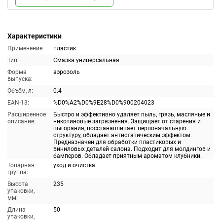
Характеристики
Применение:
пластик
Тип:
Смазка универсальная
Форма
аэрозоль
выпуска:
Объём, л:
0.4
EAN-13:
%D0%A2%D0%9E28%D0%900204023
Расширенное
Быстро и эффективно удаляет пыль, грязь, масляные и
описание:
никотиновые загрязнения. Защищает от старения и
выгорания, восстанавливает первоначальную
структуру, обладает антистатическим эффектом.
Предназначен для обработки пластиковых и
виниловых деталей салона. Подходит для молдингов и
бамперов. Обладает приятным ароматом клубники.
Товарная
уход и очистка
группа:
Высота
235
упаковки,
мм:
Длина
50
упаковки,