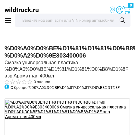
0
wildtruck.ru
%D0%A0%D0%BE%D1%81%D1%81%D0%B8
%D0%A2%D0%9E303400006
Смазка универсальная пластика
%D0%A0%D0%BE%D1%81%D1%81%D0%B8%D1%8F
аэр Ароматная 400мл
0 оценок
О бренде %D0%A0%D0%BE%D1%81%D1%81%D0%B8%D1%8F