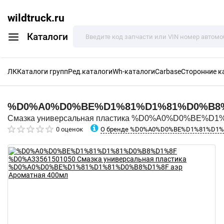
wildtruck.ru
Каталоги
ЛК
Каталоги групп
Ред.каталоги
Wh-каталоги
Carbase
Сторонние к
%D0%A0%D0%BE%D1%81%D1%81%D0%B8
Смазка универсальная пластика %D0%A0%D0%BE%D1
О бренде %D0%A0%D0%BE%D1%81%D1
0 оценок