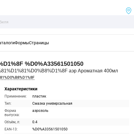
аталоги
Формы
Страницы
%D1%8F
%D0%A33561501050
%81%D1%81%D0%B8%D1%8F аэр Ароматная 400мл
%81%D0%B8%D1%8F
Характеристики
Применение:
пластик
Тип:
Смазка универсальная
Форма
аэрозоль
выпуска:
Объём, л:
0.4
EAN-13:
%D0%A33561501050