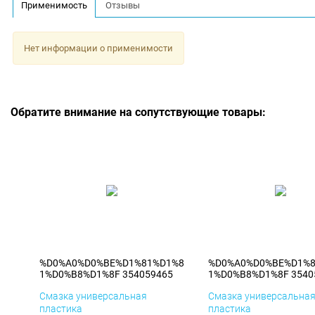
Применимость
Отзывы
Нет информации о применимости
Обратите внимание на сопутствующие товары:
%D0%A0%D0%BE%D1%81%D1%8
%D0%A0%D0%BE%D1%
1%D0%B8%D1%8F 354059465
1%D0%B8%D1%8F 3540
Смазка универсальная
Смазка универсальна
пластика
пластика