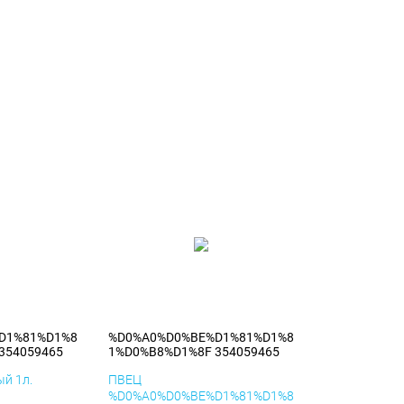
D1%81%D1%8
%D0%A0%D0%BE%D1%81%D1%8
354059465
1%D0%B8%D1%8F 354059465
й 1л.
ПВЕЦ
%D0%A0%D0%BE%D1%81%D1%8