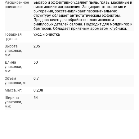
Расширенное
Быстро и эффективно удаляет пыль, грязь, масляные и
описание:
никотиновые загрязнения. Защищает от старения и
выгорания, восстанавливает первоначальную
структуру, обладает антистатическим эффектом.
Предназначен для обработки пластиковых и
виниловых деталей салона. Подходит для молдингов и
бамперов. Обладает приятным ароматом клубники.
Товарная
уход и очистка
группа:
Высота
235
упаковки,
мм:
Длина
50
упаковки,
мм:
Объем
0.7
упаковки, л:
Масса, кг:
0.238
Ширина
54
упаковки,
мм: