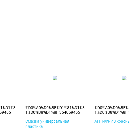
81%D1%8
%D0%A0%D0%BE%D1%81%D1%8
%D0%A0%D0%BE%
59465
1%D0%B8%D1%8F 354059465
1%D0%B8%D1%8F 
я
Смазка универсальная
АНТИФРИЗ красны
пластика