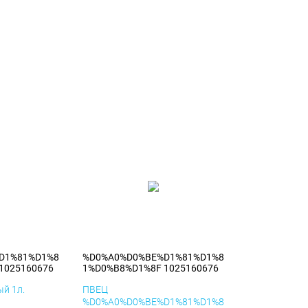
D1%81%D1%8
%D0%A0%D0%BE%D1%81%D1%8
1025160676
1%D0%B8%D1%8F 1025160676
й 1л.
ПВЕЦ
%D0%A0%D0%BE%D1%81%D1%8