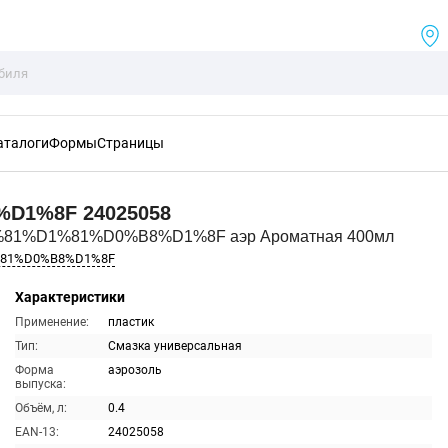
аталоги
Формы
Страницы
%D1%8F
24025058
%81%D1%81%D0%B8%D1%8F аэр Ароматная 400мл
%81%D0%B8%D1%8F
Характеристики
Применение:
пластик
Тип:
Смазка универсальная
Форма
аэрозоль
выпуска:
Объём, л:
0.4
EAN-13:
24025058