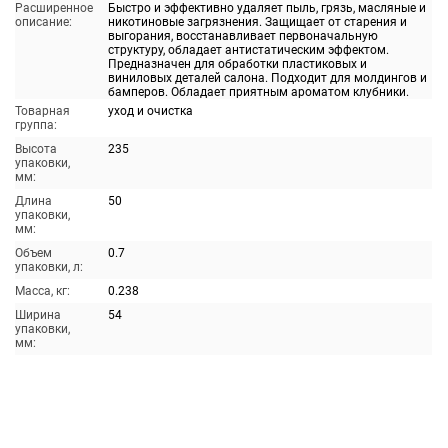
Расширенное
Быстро и эффективно удаляет пыль, грязь, масляные и
описание:
никотиновые загрязнения. Защищает от старения и
выгорания, восстанавливает первоначальную
структуру, обладает антистатическим эффектом.
Предназначен для обработки пластиковых и
виниловых деталей салона. Подходит для молдингов и
бамперов. Обладает приятным ароматом клубники.
Товарная
уход и очистка
группа:
Высота
235
упаковки,
мм:
Длина
50
упаковки,
мм:
Объем
0.7
упаковки, л:
Масса, кг:
0.238
Ширина
54
упаковки,
мм: