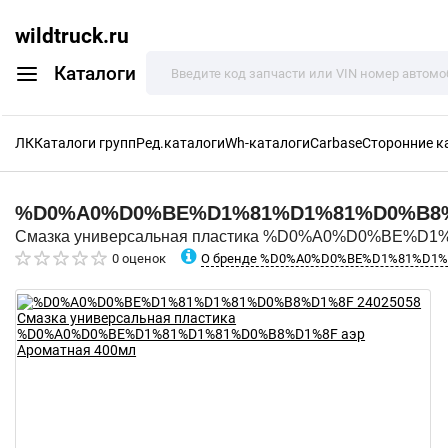
wildtruck.ru
Каталоги
ЛК
Каталоги групп
Ред.каталоги
Wh-каталоги
Carbase
Сторонние к
%D0%A0%D0%BE%D1%81%D1%81%D0%B8
Смазка универсальная пластика %D0%A0%D0%BE%D1
О бренде %D0%A0%D0%BE%D1%81%D1
0 оценок