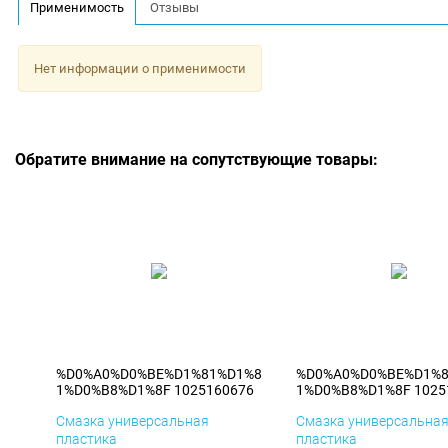
Применимость
Отзывы
Нет информации о применимости
Обратите внимание на сопутствующие товары:
%D0%A0%D0%BE%D1%81%D1%8
%D0%A0%D0%BE%D1%
1%D0%B8%D1%8F 1025160676
1%D0%B8%D1%8F 1025
Смазка универсальная
Смазка универсальна
пластика
пластика