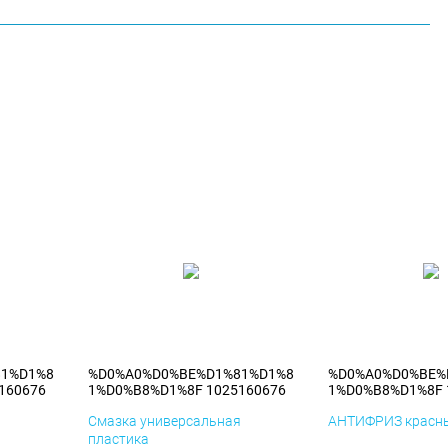
81%D1%8
%D0%A0%D0%BE%D1%81%D1%8
%D0%A0%D0%BE%
160676
1%D0%B8%D1%8F 1025160676
1%D0%B8%D1%8F 
я
Смазка универсальная
АНТИФРИЗ красны
пластика