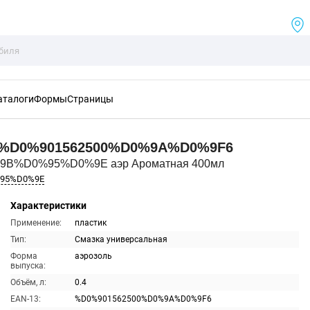
аталоги
Формы
Страницы
%D0%901562500%D0%9A%D0%9F6
%9B%D0%95%D0%9E аэр Ароматная 400мл
%95%D0%9E
Характеристики
Применение:
пластик
Тип:
Смазка универсальная
Форма
аэрозоль
выпуска:
Объём, л:
0.4
EAN-13:
%D0%901562500%D0%9A%D0%9F6