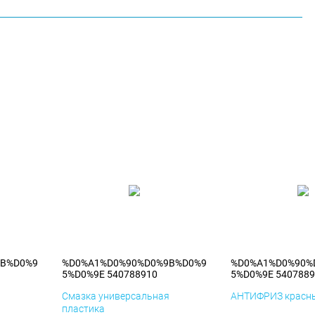
9B%D0%9
%D0%A1%D0%90%D0%9B%D0%9
%D0%A1%D0%90%
5%D0%9E 540788910
5%D0%9E 5407889
я
Смазка универсальная
АНТИФРИЗ красны
пластика