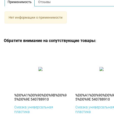
Применимость
Отзывы
Нет информации о применимости
Обратите внимание на сопутствующие товары:
%D0%A1%D0%90%D0%9B%D0%9
%D0%A1%D0%90%D0%
5%D0%9E 540788910
5%D0%9E 540788910
Смазка универсальная
Смазка универсальна
пластика
пластика