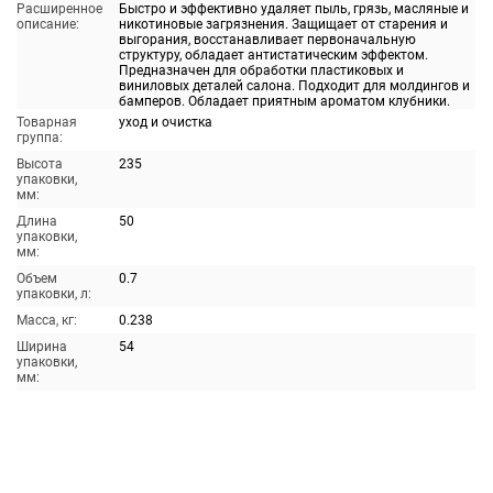
Расширенное
Быстро и эффективно удаляет пыль, грязь, масляные и
описание:
никотиновые загрязнения. Защищает от старения и
выгорания, восстанавливает первоначальную
структуру, обладает антистатическим эффектом.
Предназначен для обработки пластиковых и
виниловых деталей салона. Подходит для молдингов и
бамперов. Обладает приятным ароматом клубники.
Товарная
уход и очистка
группа:
Высота
235
упаковки,
мм:
Длина
50
упаковки,
мм:
Объем
0.7
упаковки, л:
Масса, кг:
0.238
Ширина
54
упаковки,
мм: