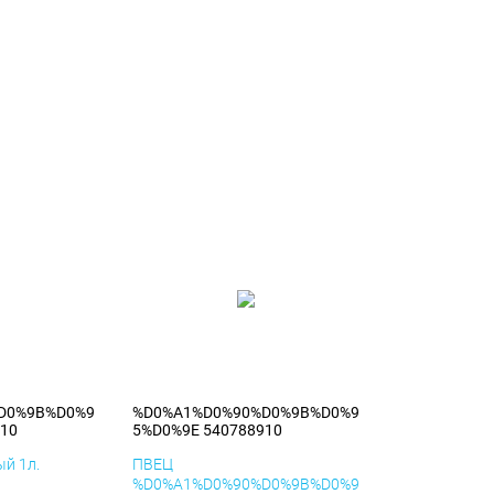
D0%9B%D0%9
%D0%A1%D0%90%D0%9B%D0%9
10
5%D0%9E 540788910
й 1л.
ПВЕЦ
%D0%A1%D0%90%D0%9B%D0%9