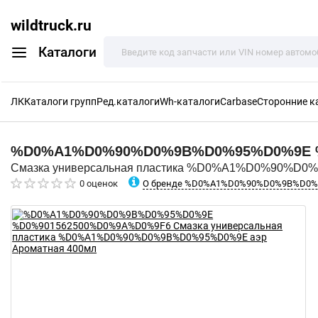
wildtruck.ru
Каталоги
ЛК
Каталоги групп
Ред.каталоги
Wh-каталоги
Carbase
Сторонние к
%D0%A1%D0%90%D0%9B%D0%95%D0%9E
Смазка универсальная пластика %D0%A1%D0%90%D0
О бренде %D0%A1%D0%90%D0%9B%D0
0 оценок