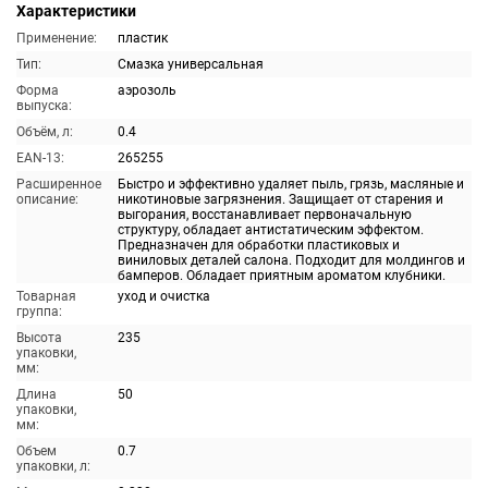
Характеристики
Применение:
пластик
Тип:
Смазка универсальная
Форма
аэрозоль
выпуска:
Объём, л:
0.4
EAN-13:
265255
Расширенное
Быстро и эффективно удаляет пыль, грязь, масляные и
описание:
никотиновые загрязнения. Защищает от старения и
выгорания, восстанавливает первоначальную
структуру, обладает антистатическим эффектом.
Предназначен для обработки пластиковых и
виниловых деталей салона. Подходит для молдингов и
бамперов. Обладает приятным ароматом клубники.
Товарная
уход и очистка
группа:
Высота
235
упаковки,
мм:
Длина
50
упаковки,
мм:
Объем
0.7
упаковки, л: