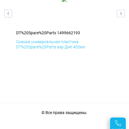
DT%20Spare%20Parts 1499662193
DT%
Смазка универсальная пластика
Сма
DT%20Spare%20Parts аэр ДиК 400мл
DT%
© Все права защищены.