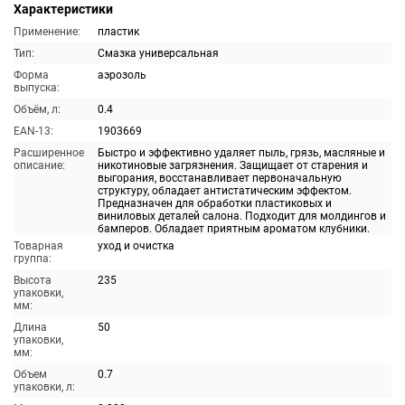
Характеристики
Применение:
пластик
Тип:
Смазка универсальная
Форма
аэрозоль
выпуска:
Объём, л:
0.4
EAN-13:
1903669
Расширенное
Быстро и эффективно удаляет пыль, грязь, масляные и
описание:
никотиновые загрязнения. Защищает от старения и
выгорания, восстанавливает первоначальную
структуру, обладает антистатическим эффектом.
Предназначен для обработки пластиковых и
виниловых деталей салона. Подходит для молдингов и
бамперов. Обладает приятным ароматом клубники.
Товарная
уход и очистка
группа:
Высота
235
упаковки,
мм:
Длина
50
упаковки,
мм:
Объем
0.7
упаковки, л: