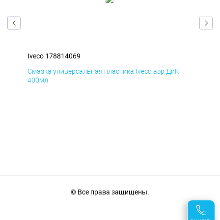
Iveco 178814069
Ive
Смазка универсальная пластика Iveco аэр ДиК
Сма
400мл
40
© Все права защищены.