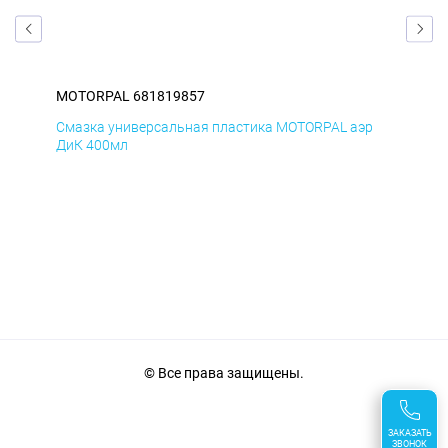
MOTORPAL 681819857
MO
р
Смазка универсальная пластика MOTORPAL аэр
Сма
ДиК 400мл
ПхВ
© Все права защищены.
ЗАКАЗАТЬ
ЗВОНОК