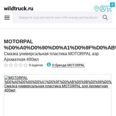
0
wildtruck.ru
MOTORPAL
%D0%A0%D0%90%D0%A1%D0%9F%D0%AB%
Смазка универсальная пластика MOTORPAL аэр
Ароматная 400мл
О бренде MOTORPAL
0 оценок