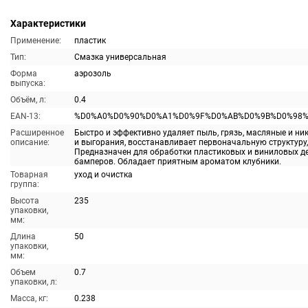
Характеристики
Применение:
пластик
Тип:
Смазка универсальная
Форма
аэрозоль
выпуска:
Объём, л:
0.4
EAN-13:
%D0%A0%D0%90%D0%A1%D0%9F%D0%AB%D0%9B%D0%98%
Расширенное
Быстро и эффективно удаляет пыль, грязь, масляные и ни
описание:
и выгорания, восстанавливает первоначальную структуру
Предназначен для обработки пластиковых и виниловых де
бамперов. Обладает приятным ароматом клубники.
Товарная
уход и очистка
группа:
Высота
235
упаковки,
мм:
Длина
50
упаковки,
мм:
Объем
0.7
упаковки, л:
Масса, кг:
0.238