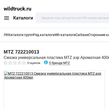
wildtruck.ru
Каталоги
ЛК
Каталоги групп
Ред.каталоги
Wh-каталоги
Carbase
Сторонние к
MTZ
722210013
Смазка универсальная пластика MTZ аэр Ароматная 400
О бренде MTZ
0 оценок