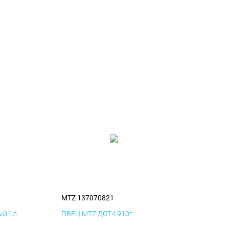
MTZ 137070821
й 1л.
ПВЕЦ MTZ ДОТ4 910г