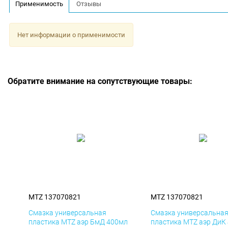
Применимость
Отзывы
Нет информации о применимости
Обратите внимание на сопутствующие товары:
MTZ 137070821
MTZ 137070821
Смазка универсальная
Смазка универсальна
пластика MTZ аэр БмД 400мл
пластика MTZ аэр ДиК