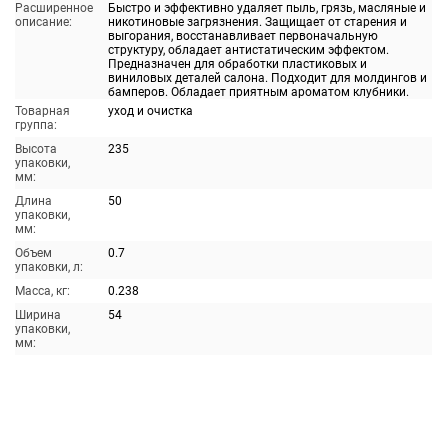
Расширенное
Быстро и эффективно удаляет пыль, грязь, масляные и
описание:
никотиновые загрязнения. Защищает от старения и
выгорания, восстанавливает первоначальную
структуру, обладает антистатическим эффектом.
Предназначен для обработки пластиковых и
виниловых деталей салона. Подходит для молдингов и
бамперов. Обладает приятным ароматом клубники.
Товарная
уход и очистка
группа:
Высота
235
упаковки,
мм:
Длина
50
упаковки,
мм:
Объем
0.7
упаковки, л:
Масса, кг:
0.238
Ширина
54
упаковки,
мм: