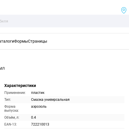
аталоги
Формы
Страницы
мл
Характеристики
Применение:
пластик
Тип:
Смазка универсальная
Форма
аэрозоль
выпуска:
Объём, л:
0.4
EAN-13:
722210013