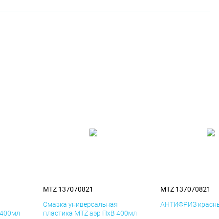
MTZ 137070821
MTZ 137070821
я
Смазка универсальная
АНТИФРИЗ красны
 400мл
пластика MTZ аэр ПхВ 400мл