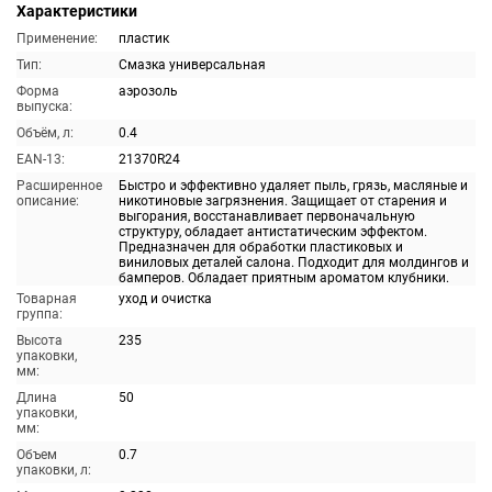
Характеристики
Применение:
пластик
Тип:
Смазка универсальная
Форма
аэрозоль
выпуска:
Объём, л:
0.4
EAN-13:
21370R24
Расширенное
Быстро и эффективно удаляет пыль, грязь, масляные и
описание:
никотиновые загрязнения. Защищает от старения и
выгорания, восстанавливает первоначальную
структуру, обладает антистатическим эффектом.
Предназначен для обработки пластиковых и
виниловых деталей салона. Подходит для молдингов и
бамперов. Обладает приятным ароматом клубники.
Товарная
уход и очистка
группа:
Высота
235
упаковки,
мм:
Длина
50
упаковки,
мм:
Объем
0.7
упаковки, л: