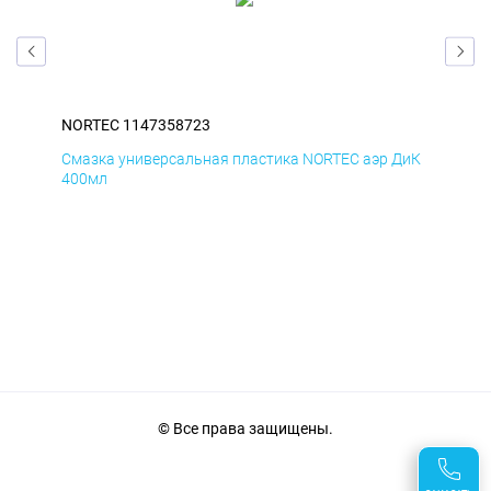
NORTEC 1147358723
NOR
БмД
Смазка универсальная пластика NORTEC аэр ДиК
Сма
400мл
40
© Все права защищены.