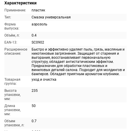
Характеристики
Применение:
пластик
Тип:
Смазка универсальная
Форма
аэрозоль
выпуска:
Объём, л:
0.4
EAN-13:
SC0902
Расширенное
Быстро и эффективно удаляет пыль, грязь, масляные и
описание:
никотиновые загрязнения. Защищает от старения и
выгорания, восстанавливает первоначальную
структуру, обладает антистатическим эффектом.
Предназначен для обработки пластиковых и
виниловых деталей салона. Подходит для молдингов и
бамперов. Обладает приятным ароматом клубники.
Товарная
уход и очистка
группа:
Высота
235
упаковки,
мм:
Длина
50
упаковки,
мм:
Объем
0.7
упаковки, л: