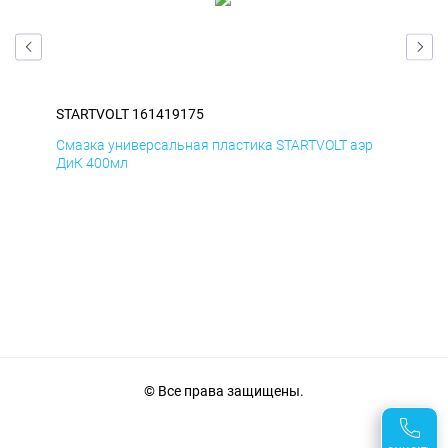
STARTVOLT 161419175
STA
р
Смазка универсальная пластика STARTVOLT аэр
Сма
ДиК 400мл
ПхВ
© Все права защищены.