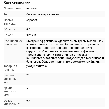
Характеристики
Применение:
пластик
Тип:
Смазка универсальная
Форма
аэрозоль
выпуска:
Объём, л:
0.4
EAN-13:
SP1979
Расширенное
Быстро и эффективно удаляет пыль, грязь, масляные и
описание:
никотиновые загрязнения. Защищает от старения и
выгорания, восстанавливает первоначальную
структуру, обладает антистатическим эффектом.
Предназначен для обработки пластиковых и
виниловых деталей салона. Подходит для молдингов и
бамперов. Обладает приятным ароматом клубники.
Товарная
уход и очистка
группа:
Высота
235
упаковки,
мм:
Длина
50
упаковки,
мм:
Объем
0.7
упаковки, л: