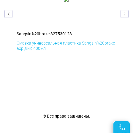
Sangsin%20brake 327530123
San
ake
Смазка универсальная пластика Sangsin%20brake
Сма
аэр ДиК 400мл
аэр
© Все права защищены.