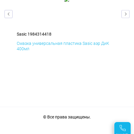
Sasic 1984314418
Sas
Смазка универсальная пластика Sasic аэр ДиК
Сма
400мл
40
© Все права защищены.