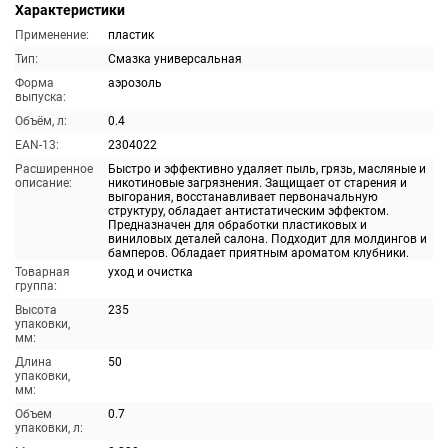
Характеристики
Применение:
пластик
Тип:
Смазка универсальная
Форма
аэрозоль
выпуска:
Объём, л:
0.4
EAN-13:
2304022
Расширенное
Быстро и эффективно удаляет пыль, грязь, масляные и
описание:
никотиновые загрязнения. Защищает от старения и
выгорания, восстанавливает первоначальную
структуру, обладает антистатическим эффектом.
Предназначен для обработки пластиковых и
виниловых деталей салона. Подходит для молдингов и
бамперов. Обладает приятным ароматом клубники.
Товарная
уход и очистка
группа:
Высота
235
упаковки,
мм:
Длина
50
упаковки,
мм:
Объем
0.7
упаковки, л: