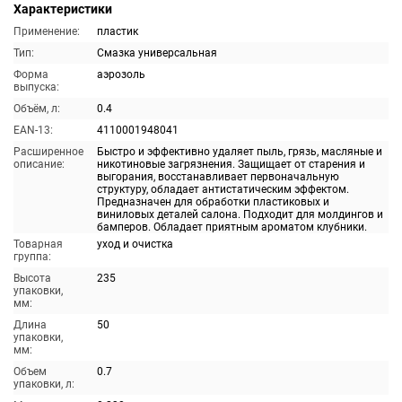
Характеристики
Применение:
пластик
Тип:
Смазка универсальная
Форма
аэрозоль
выпуска:
Объём, л:
0.4
EAN-13:
4110001948041
Расширенное
Быстро и эффективно удаляет пыль, грязь, масляные и
описание:
никотиновые загрязнения. Защищает от старения и
выгорания, восстанавливает первоначальную
структуру, обладает антистатическим эффектом.
Предназначен для обработки пластиковых и
виниловых деталей салона. Подходит для молдингов и
бамперов. Обладает приятным ароматом клубники.
Товарная
уход и очистка
группа:
Высота
235
упаковки,
мм:
Длина
50
упаковки,
мм:
Объем
0.7
упаковки, л: