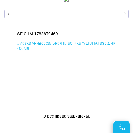
WEICHAI 1788879469
WEI
Смазка универсальная пластика WEICHAI аэр ДиК
Сма
400мл
40
© Все права защищены.