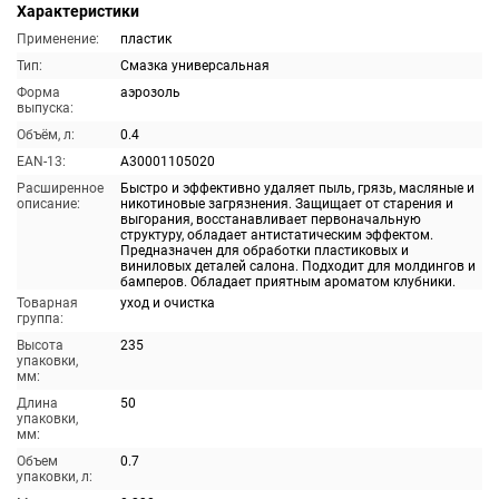
Характеристики
Применение:
пластик
Тип:
Смазка универсальная
Форма
аэрозоль
выпуска:
Объём, л:
0.4
EAN-13:
A30001105020
Расширенное
Быстро и эффективно удаляет пыль, грязь, масляные и
описание:
никотиновые загрязнения. Защищает от старения и
выгорания, восстанавливает первоначальную
структуру, обладает антистатическим эффектом.
Предназначен для обработки пластиковых и
виниловых деталей салона. Подходит для молдингов и
бамперов. Обладает приятным ароматом клубники.
Товарная
уход и очистка
группа:
Высота
235
упаковки,
мм:
Длина
50
упаковки,
мм:
Объем
0.7
упаковки, л: