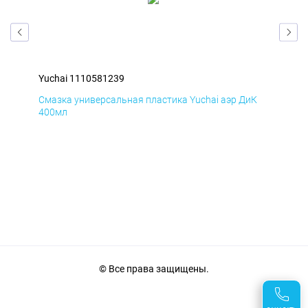
Yuchai 1110581239
Yuc
мД
Смазка универсальная пластика Yuchai аэр ДиК
Сма
400мл
40
© Все права защищены.