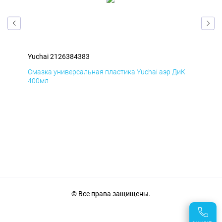
Yuchai 2126384383
Yuc
мД
Смазка универсальная пластика Yuchai аэр ДиК
Сма
400мл
40
© Все права защищены.