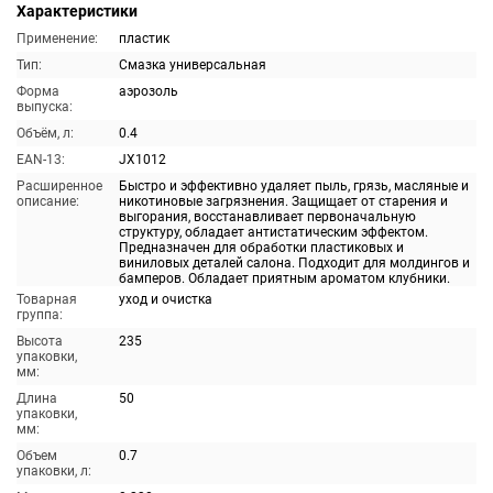
Характеристики
Применение:
пластик
Тип:
Смазка универсальная
Форма
аэрозоль
выпуска:
Объём, л:
0.4
EAN-13:
JX1012
Расширенное
Быстро и эффективно удаляет пыль, грязь, масляные и
описание:
никотиновые загрязнения. Защищает от старения и
выгорания, восстанавливает первоначальную
структуру, обладает антистатическим эффектом.
Предназначен для обработки пластиковых и
виниловых деталей салона. Подходит для молдингов и
бамперов. Обладает приятным ароматом клубники.
Товарная
уход и очистка
группа:
Высота
235
упаковки,
мм:
Длина
50
упаковки,
мм:
Объем
0.7
упаковки, л: