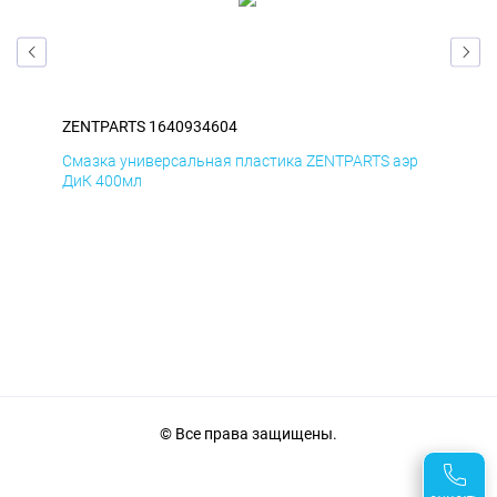
ZENTPARTS 1640934604
ZEN
эр
Смазка универсальная пластика ZENTPARTS аэр
Сма
ДиК 400мл
ПхВ
© Все права защищены.