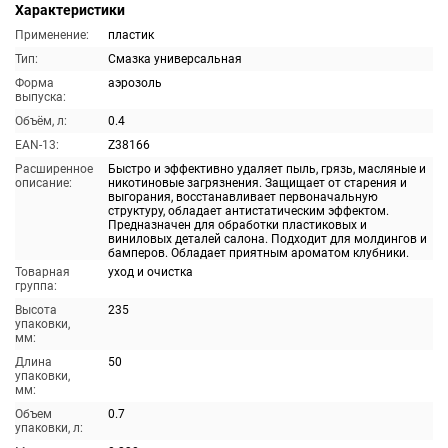
Характеристики
Применение:
пластик
Тип:
Смазка универсальная
Форма
аэрозоль
выпуска:
Объём, л:
0.4
EAN-13:
Z38166
Расширенное
Быстро и эффективно удаляет пыль, грязь, масляные и
описание:
никотиновые загрязнения. Защищает от старения и
выгорания, восстанавливает первоначальную
структуру, обладает антистатическим эффектом.
Предназначен для обработки пластиковых и
виниловых деталей салона. Подходит для молдингов и
бамперов. Обладает приятным ароматом клубники.
Товарная
уход и очистка
группа:
Высота
235
упаковки,
мм:
Длина
50
упаковки,
мм:
Объем
0.7
упаковки, л: